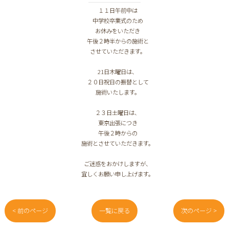
１１日午前中は
中学校卒業式のため
お休みをいただき
午後２時半からの施術と
させていただきます。
21日木曜日は、
２０日祝日の振替として
施術いたします。
２３日土曜日は、
東京出張につき
午後２時からの
施術とさせていただきます。
ご迷惑をおかけしますが、
宜しくお願い申し上げます。
< 前のページ
一覧に戻る
次のページ >