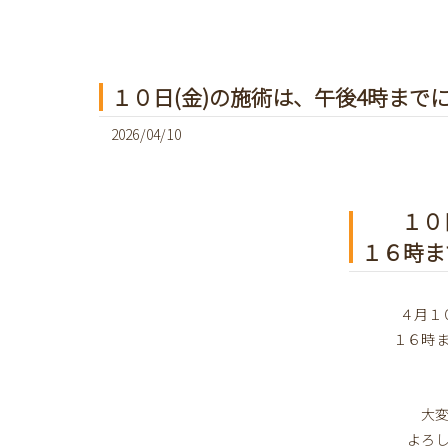
１０日(金)の施術は、午後4時まで
2026/04/10
１０
１６時ま
４月１
１６時
大
よろ