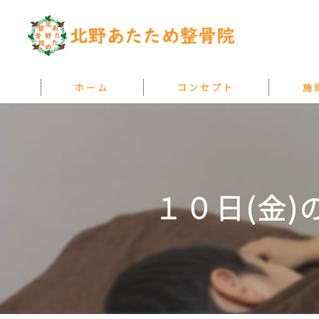
ホーム
コンセプト
施
『あたためる』とは
料金
１０日(金