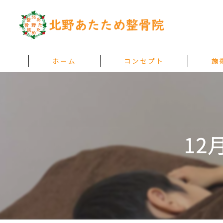
ホーム
コンセプト
施
『あたためる』とは
料金
1